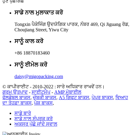
ਹੁਣ ਪੁੱਛਗਿੱਛ
ਸਾਡੇ ਨਾਲ ਮੁਲਾਕਾਤ ਕਰੋ
Tongxin ਪੈਕੇਜਿੰਗ ਉਦਯੋਗਿਕ ਪਾਰਕ, ​​ਨੰਬਰ 469, Qi Jiguang ਰੋਡ,
Choujiang Street, Yiwu City
ਸਾਨੂੰ ਕਾਲ ਕਰੋ
+86 18870183460
ਸਾਨੂੰ ਈਮੇਲ ਕਰੋ
daisy@migopacking.com
© ਕਾਪੀਰਾਈਟ - 2010-2022 : ਸਾਰੇ ਅਧਿਕਾਰ ਰਾਖਵੇਂ ਹਨ।
ਗਰਮ ਉਤਪਾਦ
-
ਸਾਈਟਮੈਪ
-
AMP ਮੋਬਾਈਲ
ਫੋਲਡੇਬਲ ਬਾਕਸ
,
ਚੁੰਬਕੀ ਬਾਕਸ
,
A5 ਗਿਫਟ ਬਾਕਸ
,
ਪੇਪਰ ਬਾਕਸ
,
ਵਿਆਹ
ਦਾ ਤੋਹਫ਼ਾ ਬਾਕਸ
,
ਪੇਸ਼ ਬਾਕਸ
,
ਸਾਡੇ ਬਾਰੇ
ਸਾਡੇ ਨਾਲ ਸੰਪਰਕ ਕਰੋ
ਅਕਸਰ ਪੁੱਛੇ ਜਾਂਦੇ ਸਵਾਲ