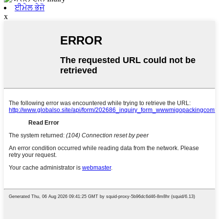
ਈਮੇਲ ਭੇਜੋ
x