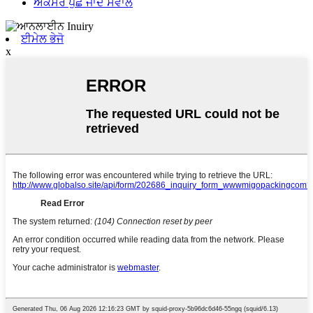
ਅਕਸਰ ਪੁੱਛੇ ਜਾਂਦੇ ਸਵਾਲ
ਈਮੇਲ ਭੇਜੋ
x