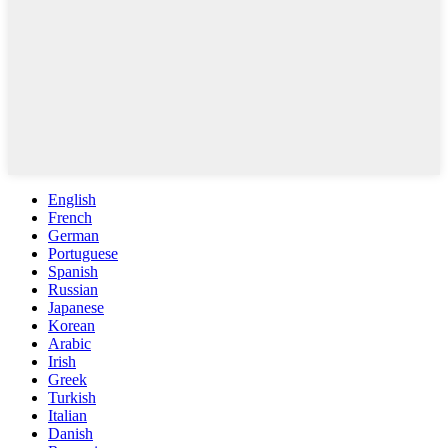
English
French
German
Portuguese
Spanish
Russian
Japanese
Korean
Arabic
Irish
Greek
Turkish
Italian
Danish