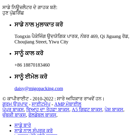
ਸਾਡੇ ਨਿਊਜ਼ਲੈਟਰ ਦੇ ਗਾਹਕ ਬਣੋ:
ਹੁਣ ਪੁੱਛਗਿੱਛ
ਸਾਡੇ ਨਾਲ ਮੁਲਾਕਾਤ ਕਰੋ
Tongxin ਪੈਕੇਜਿੰਗ ਉਦਯੋਗਿਕ ਪਾਰਕ, ​​ਨੰਬਰ 469, Qi Jiguang ਰੋਡ,
Choujiang Street, Yiwu City
ਸਾਨੂੰ ਕਾਲ ਕਰੋ
+86 18870183460
ਸਾਨੂੰ ਈਮੇਲ ਕਰੋ
daisy@migopacking.com
© ਕਾਪੀਰਾਈਟ - 2010-2022 : ਸਾਰੇ ਅਧਿਕਾਰ ਰਾਖਵੇਂ ਹਨ।
ਗਰਮ ਉਤਪਾਦ
-
ਸਾਈਟਮੈਪ
-
AMP ਮੋਬਾਈਲ
ਪੇਪਰ ਬਾਕਸ
,
ਵਿਆਹ ਦਾ ਤੋਹਫ਼ਾ ਬਾਕਸ
,
A5 ਗਿਫਟ ਬਾਕਸ
,
ਪੇਸ਼ ਬਾਕਸ
,
ਚੁੰਬਕੀ ਬਾਕਸ
,
ਫੋਲਡੇਬਲ ਬਾਕਸ
,
ਸਾਡੇ ਬਾਰੇ
ਸਾਡੇ ਨਾਲ ਸੰਪਰਕ ਕਰੋ